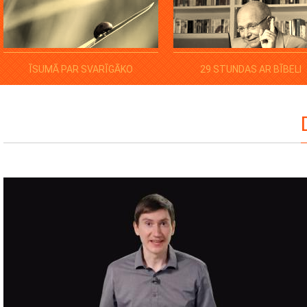
ĪSUMĀ PAR SVARĪGĀKO
29 STUNDAS AR BĪBELI