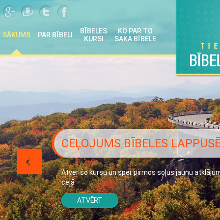
BĪBELES
KO PAR TO
SĀKUMS
PAR BĪBELI
KURSI
SAKA BĪBELE
CEĻOJUMS BĪBELES LAPPUS
Atver šo kursu un sper pirmos soļus jaunu atklāju
ceļā
ATVĒRT