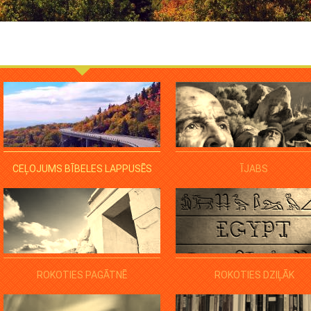
CEĻOJUMS BĪBELES LAPPUSĒS
ĪJABS
ROKOTIES PAGĀTNĒ
ROKOTIES DZIĻĀK