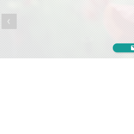
IEDROŠI
Uzmundriniet cits citu, a