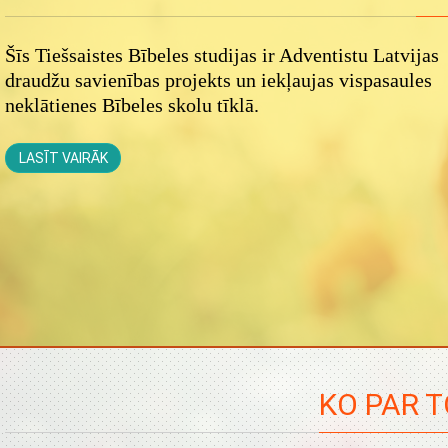
Šīs Tiešsaistes Bībeles studijas ir Adventistu Latvijas
draudžu savienības projekts un iekļaujas vispasaules
neklātienes Bībeles skolu tīklā.
LASĪT VAIRĀK
KO PAR T