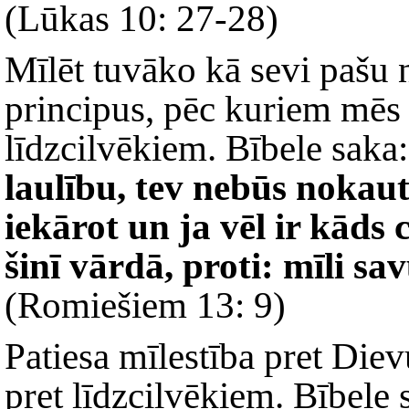
(Lūkas 10: 27-28)
Mīlēt tuvāko kā sevi pašu 
principus, pēc kuriem mēs
līdzcilvēkiem. Bībele saka:
laulību, tev nebūs nokaut
iekārot un ja vēl ir kāds
šinī vārdā, proti: mīli sa
(Romiešiem 13: 9)
Patiesa mīlestība pret Diev
pret līdzcilvēkiem. Bībele 