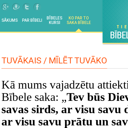
BĪBELES
KO PAR TO
SĀKUMS
PAR BĪBELI
KURSI
SAKA BĪBELE
TUVĀKAIS / MĪLĒT TUVĀKO
Kā mums vajadzētu attiekt
Bībele saka: „
Tev būs Die
savas sirds, ar visu savu 
ar visu savu prātu un sav