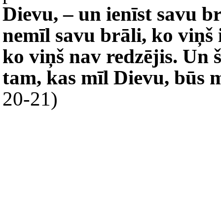
Dievu, – un ienīst savu brā
nemīl savu brāli, ko viņš 
ko viņš nav redzējis. Un 
tam, kas mīl Dievu, būs m
20-21)