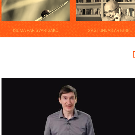
ĪSUMĀ PAR SVARĪGĀKO
29 STUNDAS AR BĪBELI