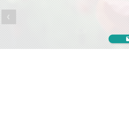
A
Dievs 