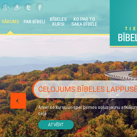
BĪBELES
KO PAR TO
SĀKUMS
PAR BĪBELI
KURSI
SAKA BĪBELE
CEĻOJUMS BĪBELES LAPPUS
Atver šo kursu un sper pirmos soļus jaunu atklāju
ceļā
ATVĒRT