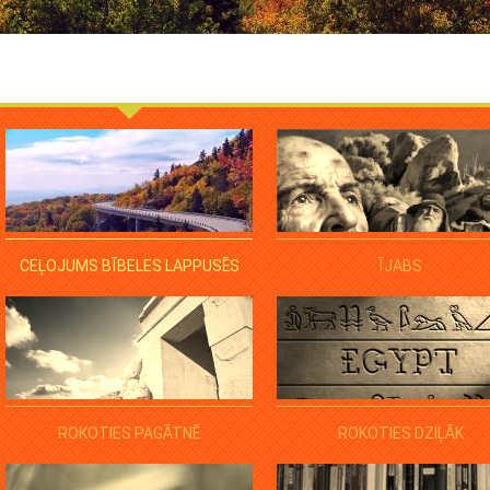
CEĻOJUMS BĪBELES LAPPUSĒS
ĪJABS
ROKOTIES PAGĀTNĒ
ROKOTIES DZIĻĀK