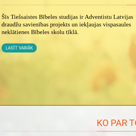
Šīs Tiešsaistes Bībeles studijas ir Adventistu Latvijas
draudžu savienības projekts un iekļaujas vispasaules
neklātienes Bībeles skolu tīklā.
LASĪT VAIRĀK
KO PAR T