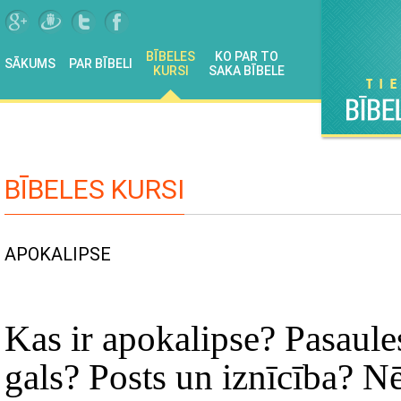
BĪBELES
KO PAR TO
SĀKUMS
PAR BĪBELI
KURSI
SAKA BĪBELE
BĪBELES KURSI
APOKALIPSE
Kas ir apokalipse? Pasaule
gals? Posts un iznīcība? Nē