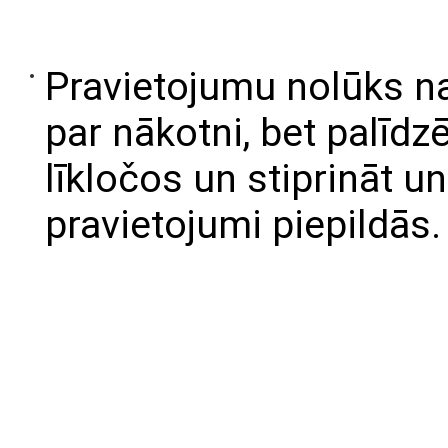
Pravietojumu nolūks n
par nākotni, bet palīd
līkločos un stiprināt u
pravietojumi piepildās.