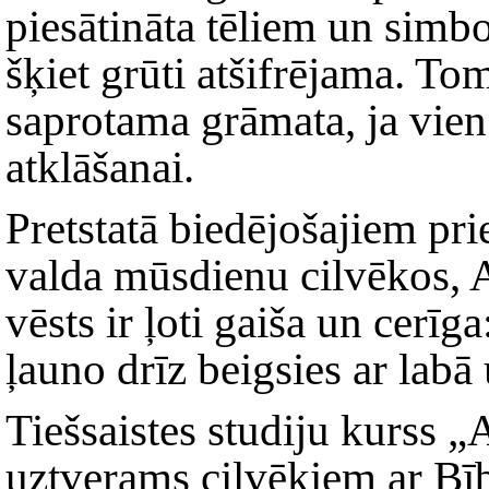
piesātināta tēliem un simb
šķiet grūti atšifrējama. To
saprotama grāmata, ja vien
atklāšanai.
Pretstatā biedējošajiem pri
valda mūsdienu cilvēkos, 
vēsts ir ļoti gaiša un cerī
ļauno drīz beigsies ar labā
Tiešsaistes studiju kurss 
uztverams cilvēkiem ar Bī