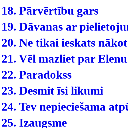
18. Pārvērtību gars
19. Dāvanas ar pielietoj
20. Ne tikai ieskats nāko
21. Vēl mazliet par Elenu
22. Paradokss
23. Desmit īsi likumi
24. Tev nepieciešama atp
25. Izaugsme