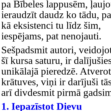
pa Bībeles lappusēm, ļaujo
ieraudzīt daudz ko tādu, pa
kā eksistenci tu līdz šim,
iespējams, pat nenojauti.
Sešpadsmit autori, veidojo
šī kursa saturu, ir dalījuš
unikālajā pieredzē. Atverot
krātuves, viņi ir darījuši 
arī divdesmit pirmā gadsi
1. Iepazīstot Dievu