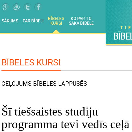
BĪBELES
KO PAR TO
SĀKUMS
PAR BĪBELI
KURSI
SAKA BĪBELE
BĪBELES KURSI
CEĻOJUMS BĪBELES LAPPUSĒS
Šī tiešsaistes studiju
programma tevi vedīs ceļā