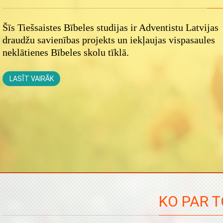
Šīs Tiešsaistes Bībeles studijas ir Adventistu Latvijas
draudžu savienības projekts un iekļaujas vispasaules
neklātienes Bībeles skolu tīklā.
LASĪT VAIRĀK
KO PAR T