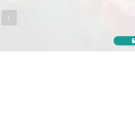
Jēzus mūsu bai