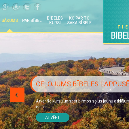
BĪBELES
KO PAR TO
SĀKUMS
PAR BĪBELI
KURSI
SAKA BĪBELE
CEĻOJUMS BĪBELES LAPPUS
Atver šo kursu un sper pirmos soļus jaunu atklāju
ceļā
ATVĒRT