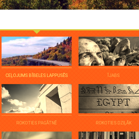
CEĻOJUMS BĪBELES LAPPUSĒS
ĪJABS
ROKOTIES PAGĀTNĒ
ROKOTIES DZIĻĀK