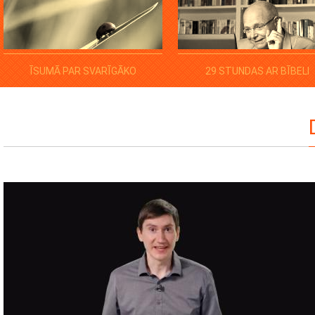
ĪSUMĀ PAR SVARĪGĀKO
29 STUNDAS AR BĪBELI