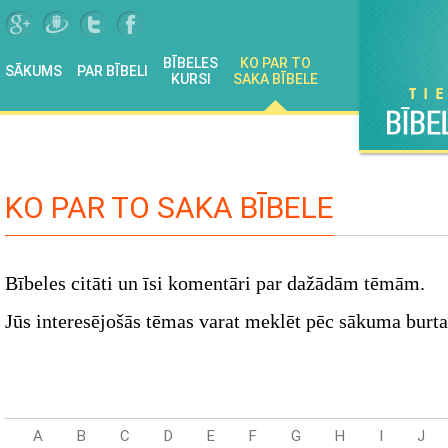
BĪBELES
KO PAR TO
SĀKUMS
PAR BĪBELI
KURSI
SAKA BĪBELE
KO PAR TO SAKA BĪBELE
Bībeles citāti un īsi komentāri par dažādām tēmām.
Jūs interesējošās tēmas varat meklēt pēc sākuma burta
A
B
C
D
E
F
G
H
I
J