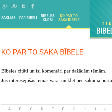
BĪBELES
KO PAR TO
SĀKUMS
PAR BĪBELI
KURSI
SAKA BĪBELE
KO PAR TO SAKA BĪBELE
Bībeles citāti un īsi komentāri par dažādām tēmām.
Jūs interesējošās tēmas varat meklēt pēc sākuma burta
A
B
C
D
E
F
G
H
I
J