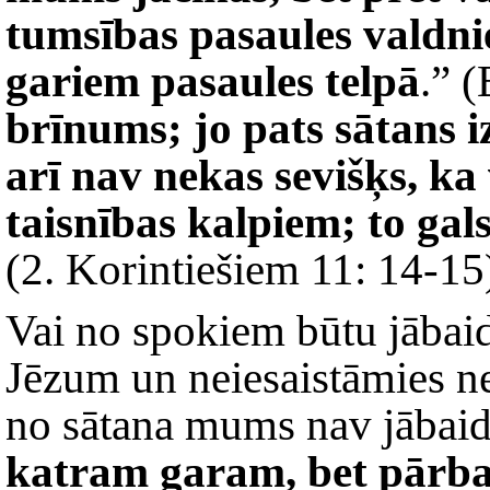
tumsības pasaules valdni
gariem pasaules telpā
.” 
brīnums; jo pats sātans i
arī nav nekas sevišķs, ka 
taisnības kalpiem; to gal
(2. Korintiešiem 11: 14-15
Vai no spokiem būtu jābaid
Jēzum un neiesaistāmies nek
no sātana mums nav jābai
katram garam, bet pārbaud