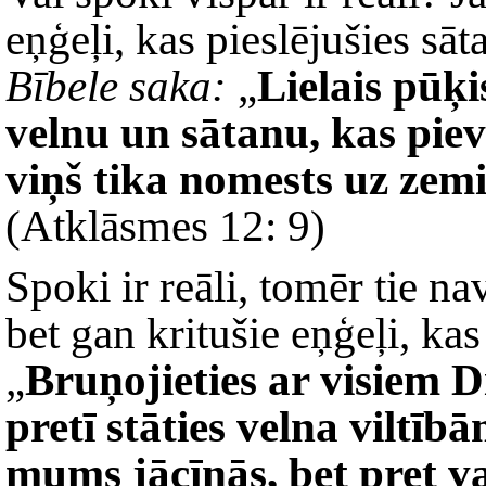
eņģeļi, kas pieslējušies s
Bībele saka:
„
Lielais pūķi
velnu un sātanu, kas pievi
viņš tika nomests uz zemi 
(Atklāsmes 12: 9)
Spoki ir reāli, tomēr tie n
bet gan kritušie eņģeļi, ka
„
Bruņojieties ar visiem D
pretī stāties velna viltīb
mums jācīnās, bet pret v