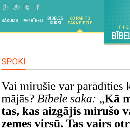
BĪBELES
KO PAR TO
SĀKUMS
PAR BĪBELI
KURSI
SAKA BĪBELE
SPOKI
Vai mirušie var parādīties 
mājās?
Bībele saka:
„
Kā mā
tas, kas aizgājis mirušo v
zemes virsū. Tas vairs ot