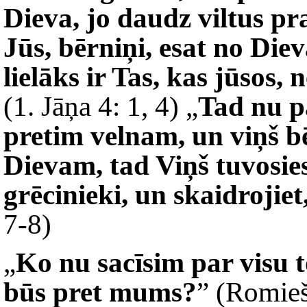
Dieva, jo daudz viltus prav
Jūs, bērniņi, esat no Diev
lielāks ir Tas, kas jūsos, 
(1. Jāņa 4: 1, 4) „
Tad nu pa
pretim velnam, un viņš bē
Dievam, tad Viņš tuvosies
grēcinieki, un skaidrojiet,
7-8)
„
Ko nu sacīsim par visu 
būs pret mums?
” (Romieš