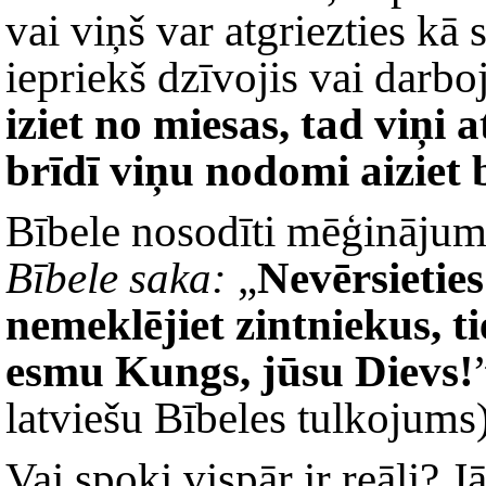
vai viņš var atgriezties kā 
iepriekš dzīvojis vai darbo
iziet no miesas, tad viņi a
brīdī viņu nodomi aiziet 
Bībele nosodīti mēģinājumi
Bībele saka:
„
Nevērsieties
nemeklējiet zintniekus, ti
esmu Kungs, jūsu Dievs!
latviešu Bībeles tulkojums
Vai spoki vispār ir reāli? Jā