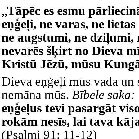
„
Tāpēc es esmu pārliecinā
eņģeļi, ne varas, ne lieta
ne augstumi, ne dziļumi, 
nevarēs šķirt no Dieva mī
Kristū Jēzū, mūsu Kung
Dieva eņģeļi mūs vada un 
nemāna mūs.
Bībele saka:
eņģeļus tevi pasargāt viso
rokām nesīs, lai tava kā
(Psalmi 91: 11-12)