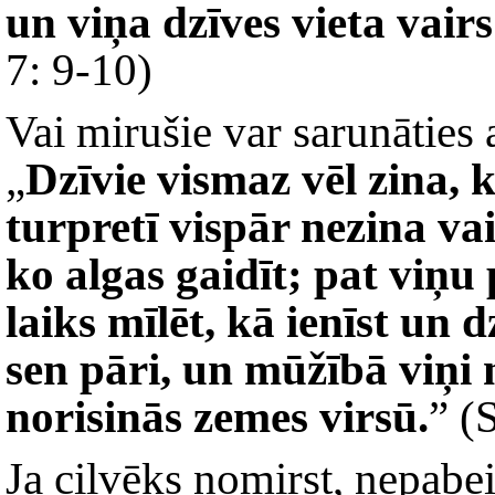
un viņa dzīves vieta vair
7: 9-10)
Vai mirušie var sarunāties
„
Dzīvie vismaz vēl zina, 
turpretī vispār nezina va
ko algas gaidīt; pat viņu
laiks mīlēt, kā ienīst un 
sen pāri, un mūžībā viņi 
norisinās zemes virsū.
” (
Ja cilvēks nomirst, nepabe