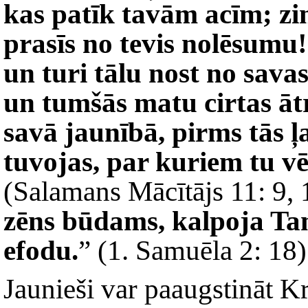
kas patīk tavām acīm; zin
prasīs no tevis nolēsumu
un turi tālu nost no sava
un tumšās matu cirtas āt
savā jaunībā, pirms tās ļ
tuvojas, par kuriem tu vē
(Salamans Mācītājs 11: 9, 1
zēns būdams, kalpoja Ta
efodu.
” (1. Samuēla 2: 18)
Jaunieši var paaugstināt Kri