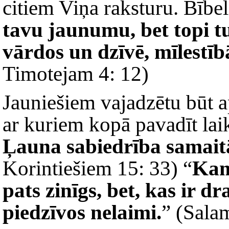
citiem Viņa raksturu. Bībel
tavu jaunumu, bet topi t
vārdos un dzīvē, mīlestībā
Timotejam 4: 12)
Jauniešiem vajadzētu būt 
ar kuriem kopā pavadīt laik
Ļauna sabiedrība samait
Korintiešiem 15: 33) “
Kam 
pats zinīgs, bet, kas ir d
piedzīvos nelaimi.
” (Sala