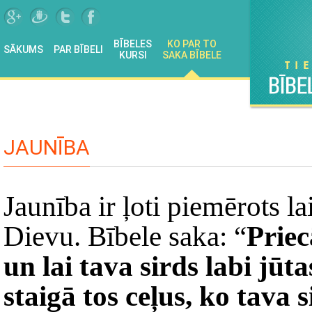
BĪBELES
KO PAR TO
SĀKUMS
PAR BĪBELI
KURSI
SAKA BĪBELE
JAUNĪBA
Jaunība ir ļoti piemērots la
Dievu. Bībele saka: “
Priec
un lai tava sirds labi jūt
staigā tos ceļus, ko tava 