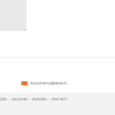
konsultants@bibele.lv
ŽĀDI
AIZLŪGUMI
PALĪDZĪBA
KONTAKTI