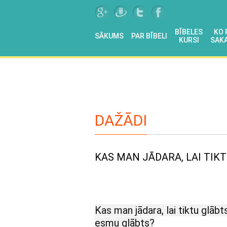
BĪBELES
KO 
SĀKUMS
PAR BĪBELI
KURSI
SAKA
DAŽĀDI
KAS MAN JĀDARA, LAI TIK
Kas man jādara, lai tiktu glāb
esmu glābts?