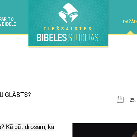
PAR TO
DAŽĀD
 BĪBELE
TU GLĀBTS?
25.
ts? Kā būt drošam, ka