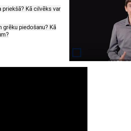
a priekšā? Kā cilvēks var
 un grēku piedošanu? Kā
zum?