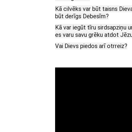
Kā cilvēks var būt taisns Diev
būt derīgs Debesīm?
Kā var iegūt tīru sirdsapziņu
es varu savu grēku atdot Jē
Vai Dievs piedos arī otrreiz?