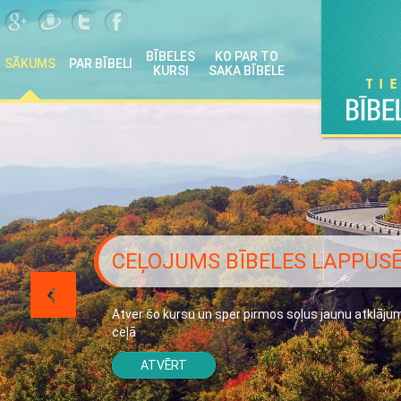
BĪBELES
KO PAR TO
SĀKUMS
PAR BĪBELI
KURSI
SAKA BĪBELE
CEĻOJUMS BĪBELES LAPPUS
Atver šo kursu un sper pirmos soļus jaunu atklāju
ceļā
ATVĒRT