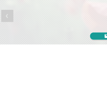
GODĪGU
Esi pa