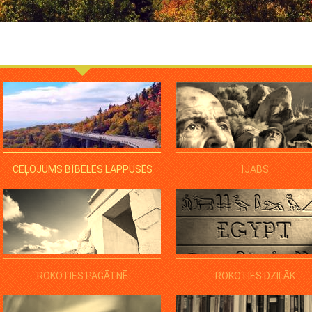
CEĻOJUMS BĪBELES LAPPUSĒS
ĪJABS
ROKOTIES PAGĀTNĒ
ROKOTIES DZIĻĀK