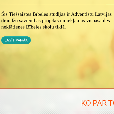
Šīs Tiešsaistes Bībeles studijas ir Adventistu Latvijas
draudžu savienības projekts un iekļaujas vispasaules
neklātienes Bībeles skolu tīklā.
LASĪT VAIRĀK
KO PAR T