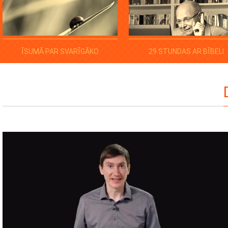
ĪSUMĀ PAR SVARĪGĀKO
29 STUNDAS AR BĪBELI