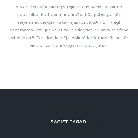
Viss ir vienkārši: piereģistrējieties un sāciet ar pirmo
nodarbību. Kad viena nodarbība būs pabeigta, jūs
saņemsiet piekļuvi nākamajai. [dzīvā]SAITE ir viegli
paņemama līdzi, jūs varat tai pieslēgties arī savā telefonā
vai planšetē. Tas dod iespēju jebkurā laikā turpināt no tās
vietas, kur iepriekšējo reizi apstājāties.
SĀCIET TAGAD!