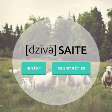
‹
›
IENĀKT
REĢISTRĒTIES