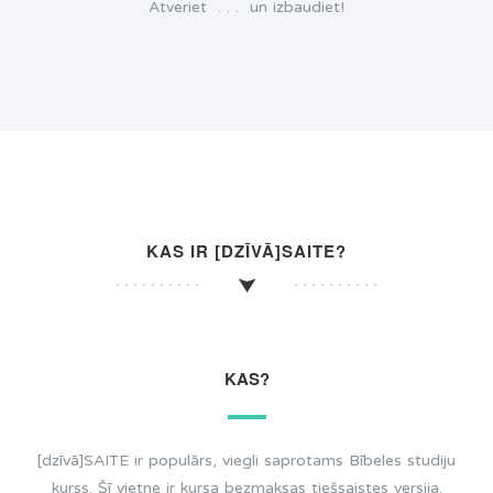
Atveriet . . . un izbaudiet!
KAS IR [DZĪVĀ]SAITE?
KAS?
[dzīvā]SAITE ir populārs, viegli saprotams Bībeles studiju
kurss. Šī vietne ir kursa bezmaksas tiešsaistes versija.