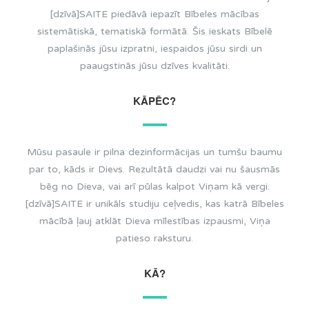
[dzīvā]SAITE piedāvā iepazīt Bībeles mācības
sistemātiskā, tematiskā formātā. Šis ieskats Bībelē
paplašinās jūsu izpratni, iespaidos jūsu sirdi un
paaugstinās jūsu dzīves kvalitāti.
KĀPĒC?
Mūsu pasaule ir pilna dezinformācijas un tumšu baumu
par to, kāds ir Dievs. Rezultātā daudzi vai nu šausmās
bēg no Dieva, vai arī pūlas kalpot Viņam kā vergi.
[dzīvā]SAITE ir unikāls studiju ceļvedis, kas katrā Bībeles
mācībā ļauj atklāt Dieva mīlestības izpausmi, Viņa
patieso raksturu.
KĀ?