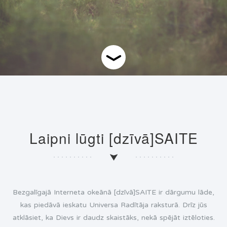
Laipni lūgti [dzīvā]SAITE
Bezgalīgajā Interneta okeānā [dzīvā]SAITE ir dārgumu lāde,
kas piedāvā ieskatu Universa Radītāja raksturā. Drīz jūs
atklāsiet, ka Dievs ir daudz skaistāks, nekā spējāt iztēloties.